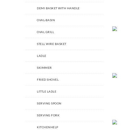
DEMI BASKET WITH HANDLE
OVAL-BASIN
OVAL GRILL
STELL WIRE BASKET
LADLE
SKIMMER
FRIED SHOVEL
LITTLE LADLE
SERVING SPOON
SERVING FORK
KITCHENHELP