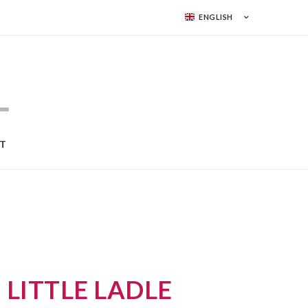
_tipologia from prodotti inner join categorie on categorie.id =
ENGLISH
= 1 and prodotti.id = 122 select categorie.id,
 categorie.fondo_en as fondo, categorie.corpo_en as corpo,
T
>
LITTLE LADLE