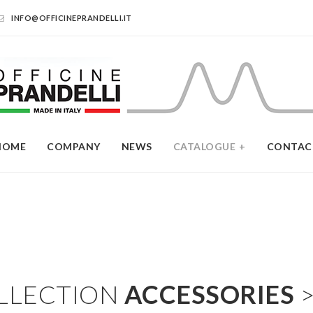
egoria_en AS titolo_categoria, tipologie_prodotti.titolo_en AS titolo
INFO@OFFICINEPRANDELLI.IT
dotti.id = prodotti.id_tipologia_prodotto where prodotti.pubblicato 
 categorie.img, categorie.codice, categorie.desc_en as descrizione,
pubblicato = 1 and id =14 order by categorie.ordinamento desc
HOME
COMPANY
NEWS
CATALOGUE
CONTAC
LLECTION
ACCESSORIES