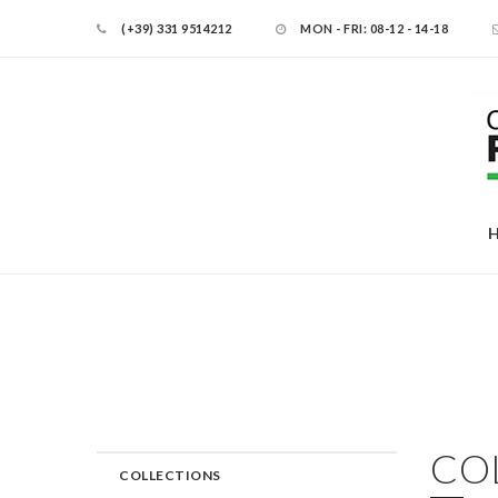
select prodotti.*, categorie.id as id_categoria, categorie.titolo_cat
(+39) 331 9514212
MON - FRI: 08-12 - 14-18
prodotti.id_categoria inner join tipologie_prodotti on tipologie_pro
categorie.titolo_categoria_en as titolo_categoria, categorie.class,
categorie.maniglia_en as maniglia from categorie where categorie.
CO
COLLECTIONS