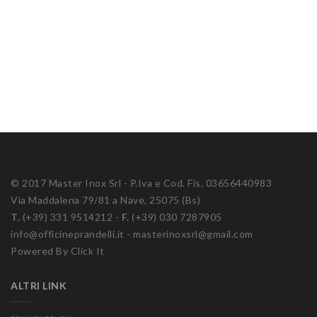
© 2017 Master Inox Srl - P.Iva e Cod. Fis. 03656440983
Via Maddalena 79/81 a Nave, 25075 (Bs)
T.
(+39) 331 9514212 -
F.
(+39) 030 7287905
info@officineprandelli.it
-
masterinoxsrl@gmail.com
Powered By Click It
ALTRI LINK