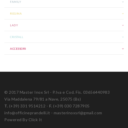
FAMILY
REGINA
LADY
CRISTALL
ACCESSORI
© 2017 Master Inox Srl - P.Iva e Cod. Fis. 03656440983
Via Maddalena 79/81 a Nave, 25075 (Bs)
T.
(+39) 331 9514212 -
F.
(+39) 030 7287905
info@officineprandelli.it
-
masterinoxsrl@gmail.com
Powered By Click It