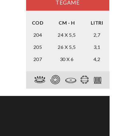
TEGAME
COD
CM - H
LITRI
204
24 X 5,5
2,7
205
26 X 5,5
3,1
207
30 X 6
4,2