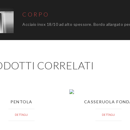
CORPO
Acciaio inox 18/10 ad alto spessore. Bordo allargato per
ODOTTI CORRELATI
PENTOLA
CASSERUOLA FOND
DETTAGLI
DETTAGLI