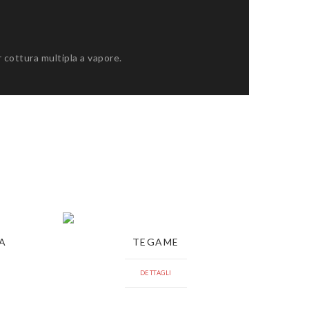
 cottura multipla a vapore.
A
TEGAME
DETTAGLI