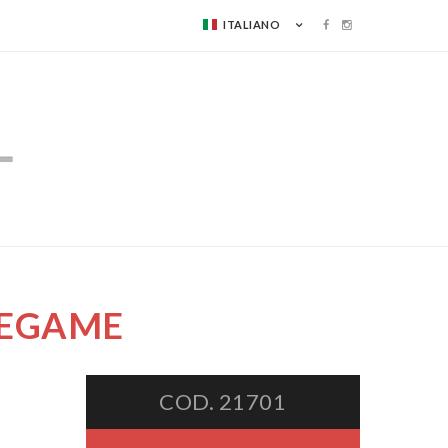
ITALIANO
EGAME
COD. 21701