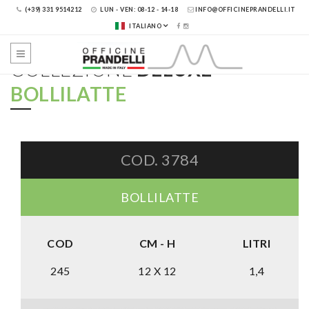
(+39) 331 9514212
LUN - VEN: 08-12 - 14-18
INFO@OFFICINEPRANDELLI.IT
ITALIANO
COLLEZIONE
DELUXE
>
BOLLILATTE
COD. 3784
BOLLILATTE
COD
CM - H
LITRI
245
12 X 12
1,4