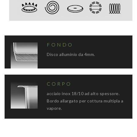
FONDO
Disco alluminio da 4mm.
CORPO
acciaio inox 18/10 ad alto spessore.
Bordo allargato per cottura multipla a
vapore.